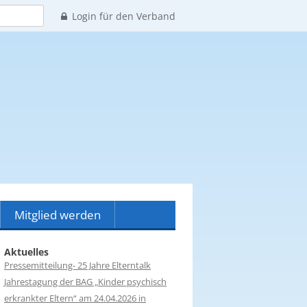
Login für den Verband
Mitglied werden
ern
Mitglied werden
Aktuelles
Pressemitteilung- 25 Jahre Elterntalk
Spenden
Jahrestagung der BAG „Kinder psychisch
erkrankter Eltern“ am 24.04.2026 in