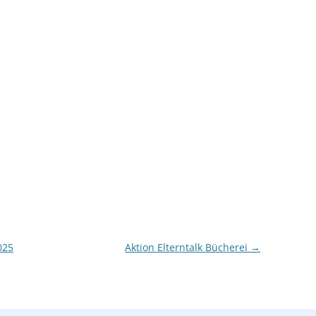
ELTERNTALK•
Buchempfehlungen
bund
025
Aktion Elterntalk Bücherei
→