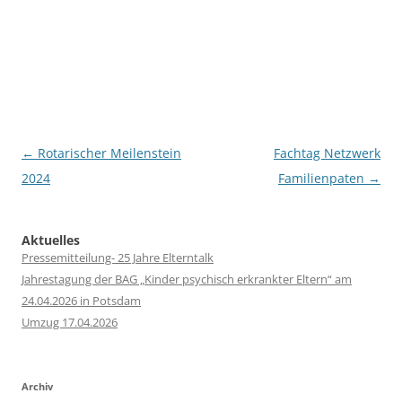
Post
←
Rotarischer Meilenstein
Fachtag Netzwerk
navigation
2024
Familienpaten
→
Aktuelles
Pressemitteilung- 25 Jahre Elterntalk
Jahrestagung der BAG „Kinder psychisch erkrankter Eltern“ am
24.04.2026 in Potsdam
Umzug 17.04.2026
Archiv