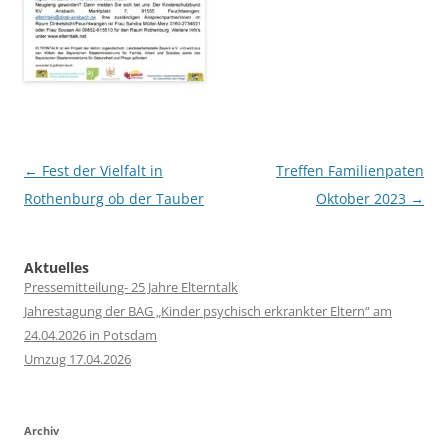
Post
←
Fest der Vielfalt in
Treffen Familienpaten
navigation
Rothenburg ob der Tauber
Oktober 2023
→
Aktuelles
Pressemitteilung- 25 Jahre Elterntalk
Jahrestagung der BAG „Kinder psychisch erkrankter Eltern“ am
24.04.2026 in Potsdam
Umzug 17.04.2026
Archiv