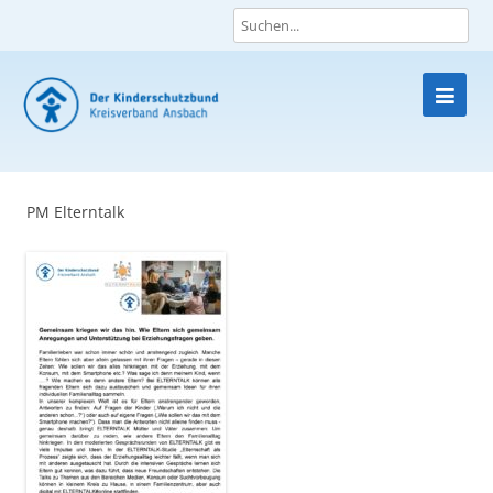
Skip
to
content
PM Elterntalk