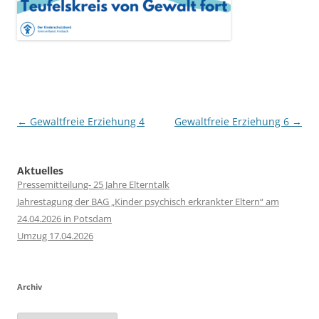
Post
←
Gewaltfreie Erziehung 4
Gewaltfreie Erziehung 6
→
navigation
Aktuelles
Pressemitteilung- 25 Jahre Elterntalk
Jahrestagung der BAG „Kinder psychisch erkrankter Eltern“ am
24.04.2026 in Potsdam
Umzug 17.04.2026
Archiv
Archiv