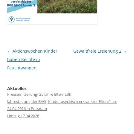
Post
←
Aktionswochen Kinder
Gewaltfreie Erziehung 2
→
navigation
haben Rechte in
Feuchtwangen
Aktuelles
Pressemitteilung- 25 Jahre Elterntalk
Jahrestagung der BAG „Kinder psychisch erkrankter Eltern“ am
24.04.2026 in Potsdam
Umzug 17.04.2026