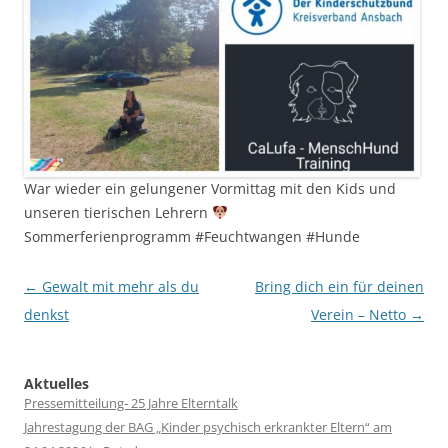
War wieder ein gelungener Vormittag mit den Kids und
unseren tierischen Lehrern
Sommerferienprogramm #Feuchtwangen #Hunde
Post
←
Gewalt mit mehr als du
Bring dich ein für deinen
navigation
denkst
Verein – Netto
→
Aktuelles
Pressemitteilung- 25 Jahre Elterntalk
Jahrestagung der BAG „Kinder psychisch erkrankter Eltern“ am