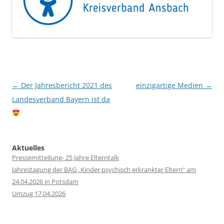
Post
←
Der Jahresbericht 2021 des
einzigartige Medien
→
navigation
Landesverband Bayern ist da
Aktuelles
Pressemitteilung- 25 Jahre Elterntalk
Jahrestagung der BAG „Kinder psychisch erkrankter Eltern“ am
24.04.2026 in Potsdam
Umzug 17.04.2026