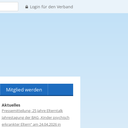
Login für den Verband
Mitglied werden
ern
Mitglied werden
Aktuelles
Pressemitteilung- 25 Jahre Elterntalk
Spenden
Jahrestagung der BAG „Kinder psychisch
erkrankter Eltern“ am 24.04.2026 in