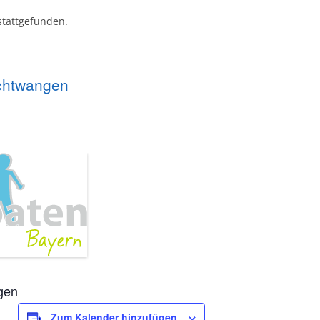
ELTERNTALK•
stattgefunden.
Buchempfehlungen
bund
uchtwangen
gen
Zum Kalender hinzufügen